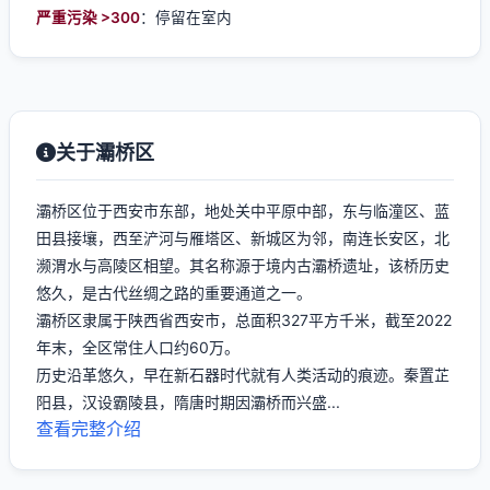
严重污染 >300
：停留在室内
关于灞桥区
灞桥区位于西安市东部，地处关中平原中部，东与临潼区、蓝
田县接壤，西至浐河与雁塔区、新城区为邻，南连长安区，北
濒渭水与高陵区相望。其名称源于境内古灞桥遗址，该桥历史
悠久，是古代丝绸之路的重要通道之一。
灞桥区隶属于陕西省西安市，总面积327平方千米，截至2022
年末，全区常住人口约60万。
历史沿革悠久，早在新石器时代就有人类活动的痕迹。秦置芷
阳县，汉设霸陵县，隋唐时期因灞桥而兴盛...
查看完整介绍