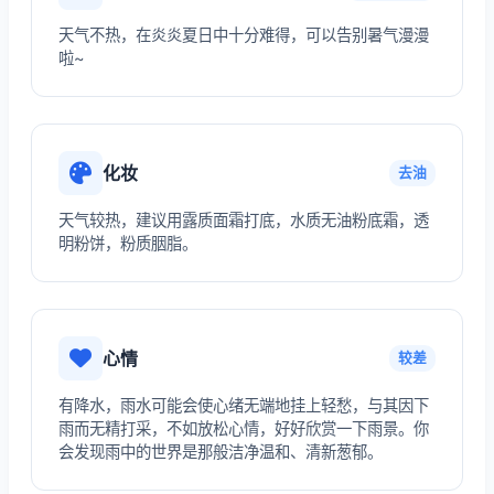
天气不热，在炎炎夏日中十分难得，可以告别暑气漫漫
啦~
化妆
去油
天气较热，建议用露质面霜打底，水质无油粉底霜，透
明粉饼，粉质胭脂。
心情
较差
有降水，雨水可能会使心绪无端地挂上轻愁，与其因下
雨而无精打采，不如放松心情，好好欣赏一下雨景。你
会发现雨中的世界是那般洁净温和、清新葱郁。