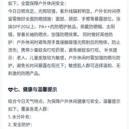
如下，全面保障户外休闲安全：
今日日照充足，光照较强，紫外线辐射明显，户外长时间停
留需做好全面防晒措施：面部、颈部、手臂等暴露部位，涂
抹SPF20以上、PA++的防晒护肤品，佩戴防晒帽、太阳
镜，穿着长袖防晒衣，加强防晒效果。 同时做好其他防
护：户外休闲时避免用手直接触碰强光照射后的物体，防止
烫伤；携带少量蚊虫叮咬药膏，避免被蚊虫叮咬。 补充提
示：老人、儿童皮肤较为敏感，户外休闲时需加强防晒与防
护，避免长时间暴露在阳光下；敏感肌人群可选择温和、无
刺激的防晒产品。
七、健康与温馨提示
结合今日天气特点，为保障户外休闲健康与安全，温馨提示
如下，覆盖各类人群：
1. 水分补充：
2. 安全防护：