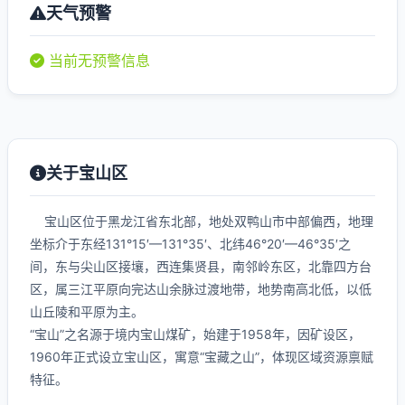
天气预警
当前无预警信息
关于宝山区
宝山区位于黑龙江省东北部，地处双鸭山市中部偏西，地理
坐标介于东经131°15′—131°35′、北纬46°20′—46°35′之
间，东与尖山区接壤，西连集贤县，南邻岭东区，北靠四方台
区，属三江平原向完达山余脉过渡地带，地势南高北低，以低
山丘陵和平原为主。
“宝山”之名源于境内宝山煤矿，始建于1958年，因矿设区，
1960年正式设立宝山区，寓意“宝藏之山”，体现区域资源禀赋
特征。
...