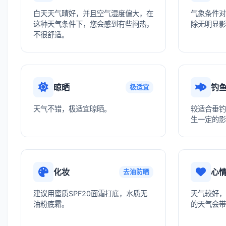
白天天气晴好，并且空气湿度偏大，在
气象条件对
这种天气条件下，您会感到有些闷热，
除无明显影
不很舒适。
晾晒
钓
极适宜
天气不错，极适宜晾晒。
较适合垂钓
生一定的影
化妆
心
去油防晒
建议用蜜质SPF20面霜打底，水质无
天气较好，
油粉底霜。
的天气会带