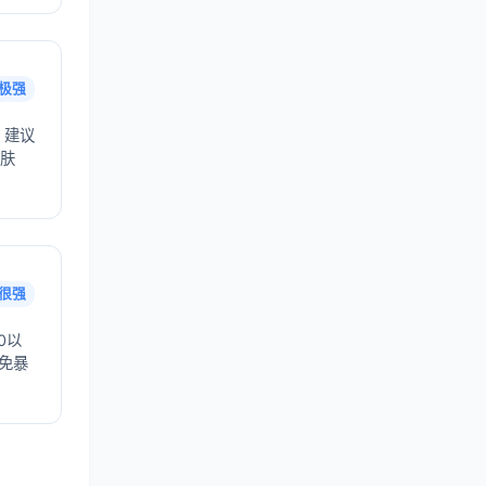
极强
，建议
护肤
很强
0以
避免暴