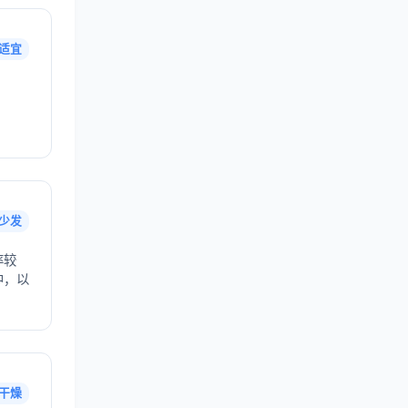
适宜
少发
率较
中，以
干燥