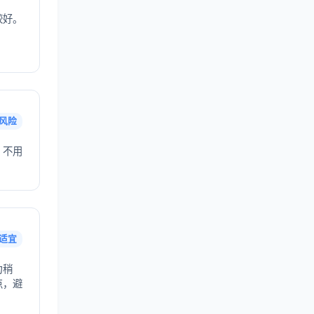
较好。
风险
，不用
适宜
力稍
点，避