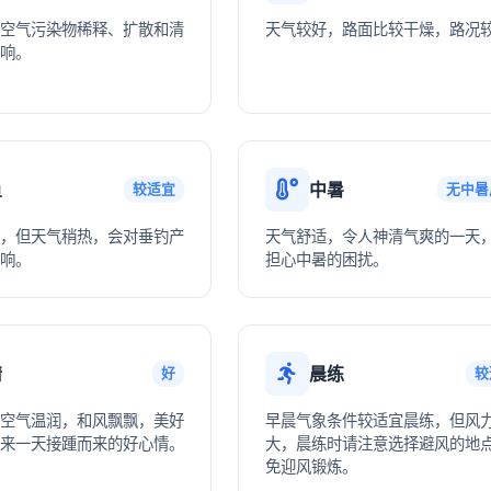
空气污染物稀释、扩散和清
天气较好，路面比较干燥，路况
响。
鱼
中暑
较适宜
无中暑
，但天气稍热，会对垂钓产
天气舒适，令人神清气爽的一天
响。
担心中暑的困扰。
情
晨练
好
较
空气温润，和风飘飘，美好
早晨气象条件较适宜晨练，但风
来一天接踵而来的好心情。
大，晨练时请注意选择避风的地
免迎风锻炼。