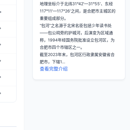
地理坐标介于北纬31°42′—31°55′、东经
117°11′—117°26′之间，是合肥市主城区的
°
重要组成部分。
“包河”之名源于北宋名臣包拯少年读书处
°
——包公祠旁的护城河，后演变为区域通
称，1994年经国务院批准设立包河区，为
°
合肥市四个市辖区之一。
截至2023年末，包河区行政隶属安徽省合
°
肥市，下辖1...
查看完整介绍
°
°