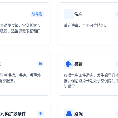
敏
洗车
较易发
易诱发过敏，宜穿长衣长
适宜洗车，至少可维持2天
敏源，适当佩戴眼镜和口
衣
感冒
热
议着短裙、短裤、短薄外
各项气象条件适宜，发生感冒几
夏季服装。
低。但请避免长期处于空调房间
防感冒。
气污染扩散条件
路况
中