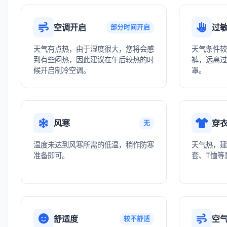
空调开启
过
部分时间开启
天气有点热，由于湿度很大，您将会感
天气条件较
到有些闷热，因此建议在午后较热的时
裤，远离过
候开启制冷空调。
罩。
风寒
穿
无
温度未达到风寒所需的低温，稍作防寒
天气热，建
准备即可。
套、T恤等
舒适度
空
较不舒适