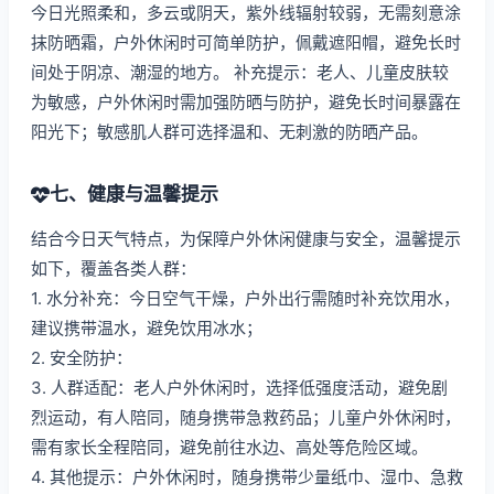
今日光照柔和，多云或阴天，紫外线辐射较弱，无需刻意涂
抹防晒霜，户外休闲时可简单防护，佩戴遮阳帽，避免长时
间处于阴凉、潮湿的地方。 补充提示：老人、儿童皮肤较
为敏感，户外休闲时需加强防晒与防护，避免长时间暴露在
阳光下；敏感肌人群可选择温和、无刺激的防晒产品。
七、健康与温馨提示
结合今日天气特点，为保障户外休闲健康与安全，温馨提示
如下，覆盖各类人群：
1. 水分补充：今日空气干燥，户外出行需随时补充饮用水，
建议携带温水，避免饮用冰水；
2. 安全防护：
3. 人群适配：老人户外休闲时，选择低强度活动，避免剧
烈运动，有人陪同，随身携带急救药品；儿童户外休闲时，
需有家长全程陪同，避免前往水边、高处等危险区域。
4. 其他提示：户外休闲时，随身携带少量纸巾、湿巾、急救