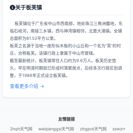
关于板芙镇
板芙镇位于广东省中山市西南部，地处珠江三角洲腹地，东
临石岐河，南接三乡镇，西与神湾镇相邻，北靠大涌镇。全镇
总面积为81.52平方公里。
板芙之名源于当地一座形似木板的小山丘和一个名为“芙”的村
庄，合称板芙。该镇行政上隶属于中山市管辖。
截至最新统计，板芙镇常住人口约为9.6万人。板芙历史悠
久，早在明清时期就已形成村落聚居点，后经多次行政区划调
整，于1986年正式设立板芙镇。
查看更多介绍 →
友情链接
2nqh天气网
waiqianggsi天气网
zbgpot天气网
sswzrr