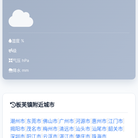
湿度 %
级
气压 hPa
降水 mm
板芙镇附近城市
潮州市
|
东莞市
|
佛山市
|
广州市
|
河源市
|
惠州市
|
江门市
|
揭阳市
|
茂名市
|
梅州市
|
清远市
|
汕头市
|
汕尾市
|
韶关市
|
深圳市
|
阳江市
|
云浮市
|
湛江市
|
肇庆市
|
珠海市