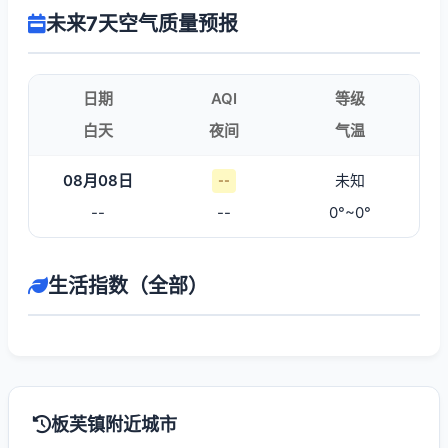
未来7天空气质量预报
日期
AQI
等级
白天
夜间
气温
08月08日
未知
--
--
--
0°~0°
生活指数（全部）
板芙镇附近城市