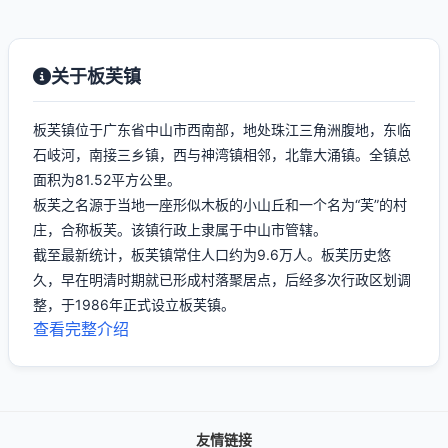
关于板芙镇
板芙镇位于广东省中山市西南部，地处珠江三角洲腹地，东临
石岐河，南接三乡镇，西与神湾镇相邻，北靠大涌镇。全镇总
面积为81.52平方公里。
板芙之名源于当地一座形似木板的小山丘和一个名为“芙”的村
庄，合称板芙。该镇行政上隶属于中山市管辖。
截至最新统计，板芙镇常住人口约为9.6万人。板芙历史悠
久，早在明清时期就已形成村落聚居点，后经多次行政区划调
整，于1986年正式设立板芙镇。
查看完整介绍
友情链接