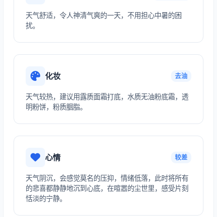
天气舒适，令人神清气爽的一天，不用担心中暑的困
扰。
化妆
去油
天气较热，建议用露质面霜打底，水质无油粉底霜，透
明粉饼，粉质胭脂。
心情
较差
天气阴沉，会感觉莫名的压抑，情绪低落，此时将所有
的悲喜都静静地沉到心底，在喧嚣的尘世里，感受片刻
恬淡的宁静。