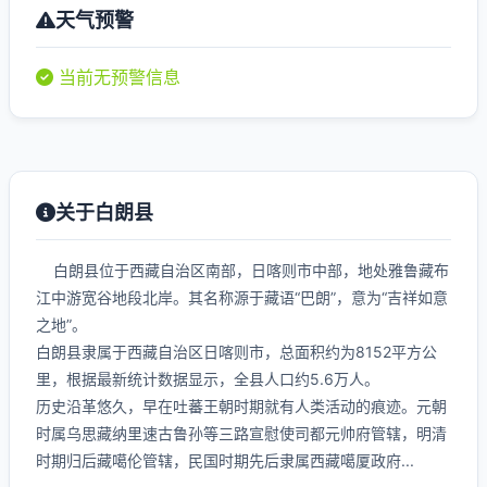
天气预警
当前无预警信息
关于白朗县
白朗县位于西藏自治区南部，日喀则市中部，地处雅鲁藏布
江中游宽谷地段北岸。其名称源于藏语“巴朗”，意为“吉祥如意
之地”。
白朗县隶属于西藏自治区日喀则市，总面积约为8152平方公
里，根据最新统计数据显示，全县人口约5.6万人。
历史沿革悠久，早在吐蕃王朝时期就有人类活动的痕迹。元朝
时属乌思藏纳里速古鲁孙等三路宣慰使司都元帅府管辖，明清
时期归后藏噶伦管辖，民国时期先后隶属西藏噶厦政府...