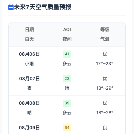
未来7天空气质量预报
日期
AQI
等级
白天
夜间
气温
08月06日
优
41
小雨
多云
17°~23°
08月07日
优
23
雾
晴
18°~29°
08月08日
优
39
晴
多云
18°~28°
08月09日
良
64