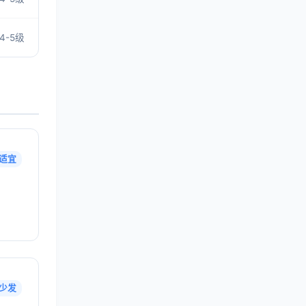
4-5级
适宜
少发