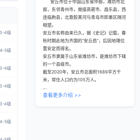
安丘市位于中国山东省中部，潍坊市北
部，东邻青州市，南接高密市、昌乐县，西
连临朐县，北靠胶莱河与青岛市即墨区隔河
相望。
3-4级
安丘市名称由来已久，据《史记》记载，春
秋时期此地为齐国的“安丘邑”，后因地理位
置安定而得名。
4-5级
安丘市隶属于山东省潍坊市，是潍坊市下辖
的一个县级市。
3-4级
截至2020年，安丘市总面积1689平方千
米，常住人口约为105万人。
3-4级
...
查看更多介绍 >>
3-4级
4-5级
4-5级