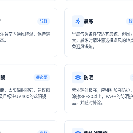
情
晨练
较好
较
注意室内通风降温，保持淡
早晨气象条件较适宜晨练，但风
态。
大，晨练时请注意选择避风的地
免迎风锻炼。
阳镜
防晒
很必要
朗，太阳辐射很强，建议佩
紫外辐射极强，应特别加强防护
级且标注UV400的遮阳镜
涂擦SPF20以上，PA++的防晒
品，并随时补涂。