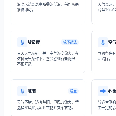
温度未达到风寒所需的低温，稍作防寒
天气炎热，
准备即可。
薄型T恤衫
舒适度
空
较不舒适
白天天气晴好，并且空气湿度偏大，在
气象条件有
这种天气条件下，您会感到有些闷热，
和清除。
不很舒适。
晾晒
钓
适宜
天气不错，适宜晾晒，但风力偏大，请
较适合垂钓
选择避风地点晾晒衣物并夹牢衣物。
生一定的影