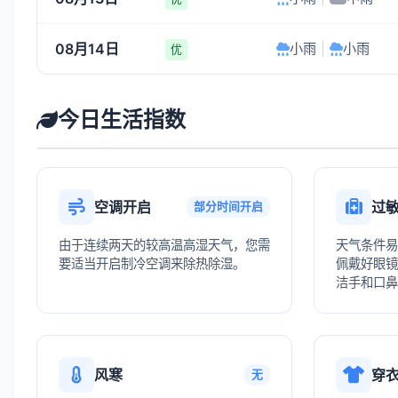
08月14日
小雨
|
小雨
优
今日生活指数
空调开启
过
部分时间开启
由于连续两天的较高温高湿天气，您需
天气条件易
要适当开启制冷空调来除热除湿。
佩戴好眼镜
洁手和口鼻
风寒
穿
无