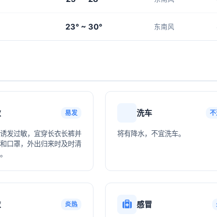
23° ~ 30°
东南风
敏
洗车
易发
不
诱发过敏，宜穿长衣长裤并
将有降水，不宜洗车。
和口罩，外出归来时及时清
。
衣
感冒
炎热