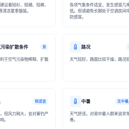
建议着短衫、短裙、短裤、
各项气象条件适宜，发生感冒几
等清凉夏季服装。
低。但请避免长期处于空调房间
防感冒。
气污染扩散条件
路况
良
利于空气污染物稀释、扩散
天气较好，路面比较干燥，路况
鱼
中暑
较适宜
无中暑
，但风力稍大，会对垂钓产
天气舒适，对易中暑人群来说非
响。
善。