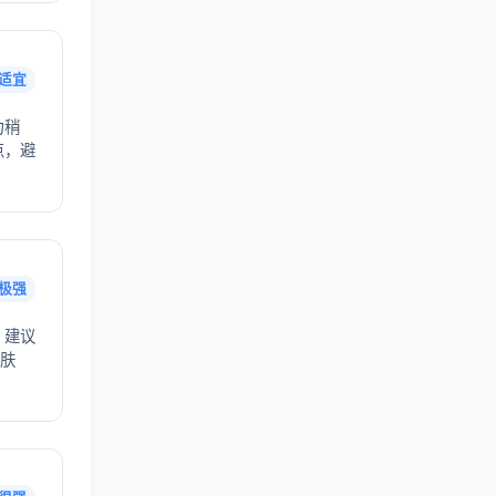
适宜
力稍
点，避
极强
，建议
护肤