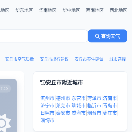
北地区
华东地区
华南地区
华中地区
西南地区
西北地区
查询天气
安丘市空气质量
安丘市出行建议
安丘市养生建议
城市选择
安丘市附近城市
7:20
滨州市
|
德州市
|
东营市
|
菏泽市
|
济南市
|
济宁市
|
莱芜市
|
聊城市
|
临沂市
|
青岛市
|
日照市
|
泰安市
|
威海市
|
烟台市
|
枣庄市
|
淄博市