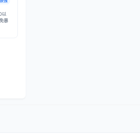
很强
0以
避免暴