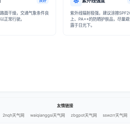
通
紫外线强度
良好
路面干燥，交通气象条件良
紫外线辐射极强，建议涂擦SPF2
以正常行驶。
上、PA++的防晒护肤品，尽量
露于日光下。
友情链接
2nqh天气网
waiqianggsi天气网
zbgpot天气网
sswzrr天气网