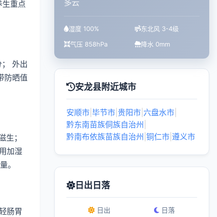
多云
养生重点
湿度 100%
东北风 3-4级
气压 858hPa
降水 0mm
； 外出
带防晒值
安龙县附近城市
安顺市
|
毕节市
|
贵阳市
|
六盘水市
|
黔东南苗族侗族自治州
|
黔南布依族苗族自治州
|
铜仁市
|
遵义市
滋生；
用加湿
质量。
日出日落
日出
日落
轻肠胃