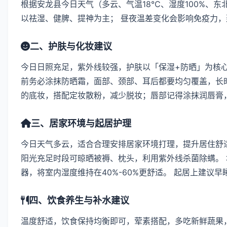
根据安龙县今日天气（多云、气温18℃、湿度100%、东
以祛湿、健脾、提神为主； 昼夜温差变化会影响免疫力
二、护肤与化妆建议
今日日照充足，紫外线较强，护肤以「保湿+防晒」为核
前务必涂抹防晒霜，面部、颈部、耳后都要均匀覆盖，长时
的底妆，搭配定妆散粉，减少脱妆；唇部记得涂抹润唇膏
三、居家环境与起居护理
今日天气多云，适合合理安排居家环境打理，提升居住舒适
阳光充足时段可晾晒被褥、枕头，利用紫外线杀菌除螨。
器，将室内湿度维持在40%-60%更舒适。 起居上建议
四、饮食养生与补水建议
温度舒适，饮食保持均衡即可，荤素搭配，多吃新鲜蔬果