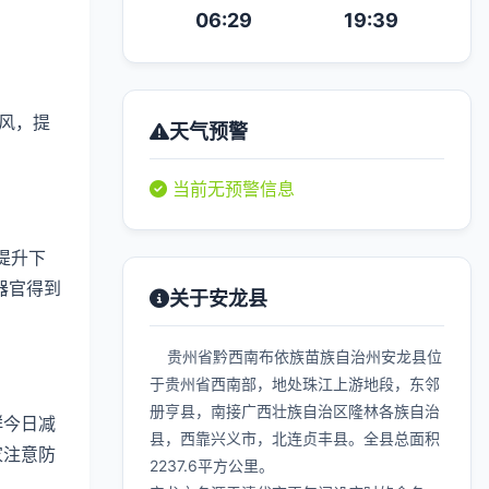
06:29
19:39
风，提
天气预警
当前无预警信息
提升下
器官得到
关于安龙县
贵州省黔西南布依族苗族自治州安龙县位
于贵州省西南部，地处珠江上游地段，东邻
册亨县，南接广西壮族自治区隆林各族自治
群今日减
县，西靠兴义市，北连贞丰县。全县总面积
家注意防
2237.6平方公里。