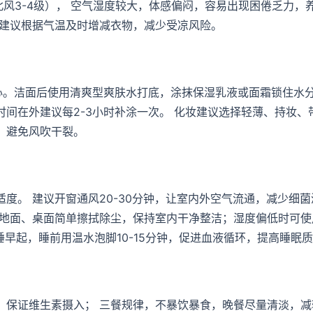
北风3-4级）， 空气湿度较大，体感偏闷，容易出现困倦乏力，
，建议根据气温及时增减衣物，减少受凉风险。
心。洁面后使用清爽型爽肤水打底，涂抹保湿乳液或面霜锁住水分
间在外建议每2-3小时补涂一次。 化妆建议选择轻薄、持妆、
，避免风吹干裂。
度。 建议开窗通风20-30分钟，让室内外空气流通，减少细菌
 地面、桌面简单擦拭除尘，保持室内干净整洁；湿度偏低时可使
早睡早起，睡前用温水泡脚10-15分钟，促进血液循环，提高睡眠
，保证维生素摄入； 三餐规律，不暴饮暴食，晚餐尽量清淡，减