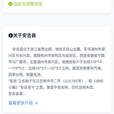
当前无预警信息
关于安吉县
安吉县位于浙江省西北部，地处天目山北麓，东邻湖州市吴
兴区与长兴县，南接杭州市余杭区与临安区，西连安徽省宁国
市与广德市，北靠湖州市吴兴区，地理坐标介于东经119°14′
—119°53′、北纬30°23′—30°53′之间，属亚热带季风气候，
四季分明，雨量充沛。
“安吉”之名始于东汉灵帝中平二年（公元185年），取《诗经·
小雅》“安且吉兮”之意，寓意平安吉祥，历代沿用未改。
安吉县隶...
查看更多介绍 →