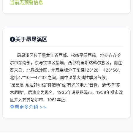
当前无预警信息
关于昂昂溪区
昂昂溪区位于黑龙江省西部、松嫩平原西缘，地处齐齐哈
尔市东南部，东与铁锋区接壤，西邻梅里斯达斡尔族区，南连
泰来县，北靠龙沙区，地理坐标介于东经123°28′—123°56′、
北纬47°10′—47°32′之间，属中温带大陆性季风气候。
“昂昂溪”系达斡尔语“狩猎场”或“有光的地方”音译，清代称“喀
木尼喀”，后演变为现名。1935年设昂昂溪市，1958年撤市改
区并入齐齐哈尔市，1961年正...
查看更多介绍 >>