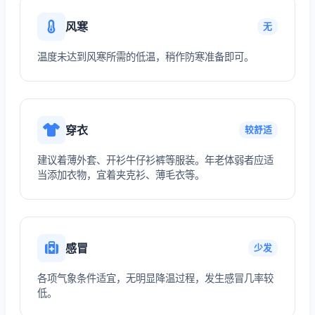
风寒
无
温度未达到风寒所需的低温，稍作防寒准备即可。
穿衣
较舒适
建议着薄外套、开衫牛仔衫裤等服装。年老体弱者应适
当添加衣物，宜着夹克衫、薄毛衣等。
感冒
少发
各项气象条件适宜，无明显降温过程，发生感冒几率较
低。