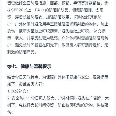
留需做好全面防晒措施：面部、颈部、手臂等暴露部位，涂
抹SPF20以上、PA++的防晒护肤品，佩戴防晒帽、太阳
镜，穿着长袖防晒衣，加强防晒效果。 同时做好其他防
护：户外休闲时避免用手直接触碰强光照射后的物体，防止
烫伤；携带少量蚊虫叮咬药膏，避免被蚊虫叮咬。 补充提
示：老人、儿童皮肤较为敏感，户外休闲时需加强防晒与防
护，避免长时间暴露在阳光下；敏感肌人群可选择温和、无
刺激的防晒产品。
七、健康与温馨提示
结合今日天气特点，为保障户外休闲健康与安全，温馨提示
如下，覆盖各类人群：
1. 水分补充：
2. 安全防护：今日风力较大，户外休闲时避免在广告牌、大
树下、电线杆旁长时间停留，防止被风吹动的杂物、树枝砸
伤；