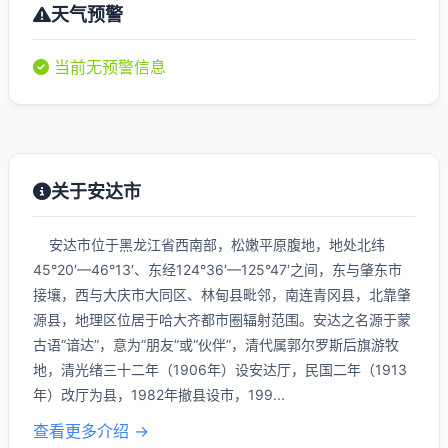
天气预警
当前无预警信息
关于安达市
安达市位于黑龙江省西南部，松嫩平原腹地，地处北纬
45°20′—46°13′、东经124°36′—125°47′之间，东与肇东市
接壤，西与大庆市大同区、林甸县毗邻，南连青冈县，北靠肇
源县，地理区位居于哈大齐都市圈辐射范围。安达之名源于蒙
古语“谙达”，意为“朋友”或“伙伴”，清代属郭尔罗斯后旗游牧
地，清光绪三十二年（1906年）设安达厅，民国二年（1913
年）改厅为县，1982年撤县设市，199...
查看更多介绍 →