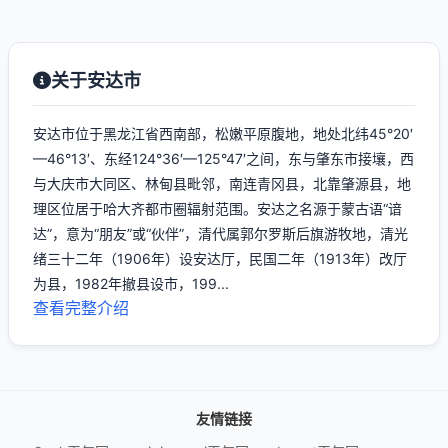
关于安达市
安达市位于黑龙江省西南部，松嫩平原腹地，地处北纬45°20′
—46°13′、东经124°36′—125°47′之间，东与肇东市接壤，西
与大庆市大同区、林甸县毗邻，南连青冈县，北靠肇源县，地
理区位居于哈大齐都市圈辐射范围。安达之名源于蒙古语“谙
达”，意为“朋友”或“伙伴”，清代属郭尔罗斯后旗游牧地，清光
绪三十二年（1906年）设安达厅，民国二年（1913年）改厅
为县，1982年撤县设市，199...
查看完整介绍
友情链接