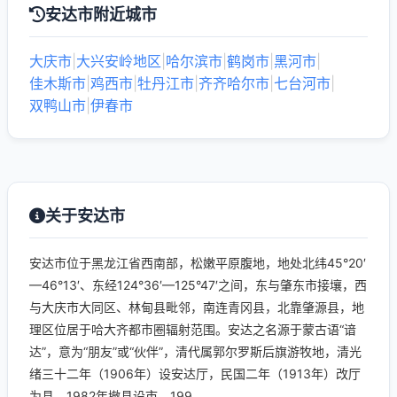
安达市附近城市
大庆市
|
大兴安岭地区
|
哈尔滨市
|
鹤岗市
|
黑河市
|
佳木斯市
|
鸡西市
|
牡丹江市
|
齐齐哈尔市
|
七台河市
|
双鸭山市
|
伊春市
关于安达市
安达市位于黑龙江省西南部，松嫩平原腹地，地处北纬45°20′
—46°13′、东经124°36′—125°47′之间，东与肇东市接壤，西
与大庆市大同区、林甸县毗邻，南连青冈县，北靠肇源县，地
理区位居于哈大齐都市圈辐射范围。安达之名源于蒙古语“谙
达”，意为“朋友”或“伙伴”，清代属郭尔罗斯后旗游牧地，清光
绪三十二年（1906年）设安达厅，民国二年（1913年）改厅
为县，1982年撤县设市，199...