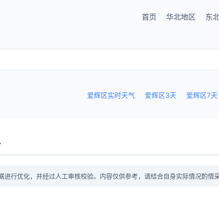
首页
华北地区
东
爱辉区实时天气
爱辉区3天
爱辉区7天
议
据进行优化，并经过人工审核校验。内容仅供参考，请结合自身实际情况酌情