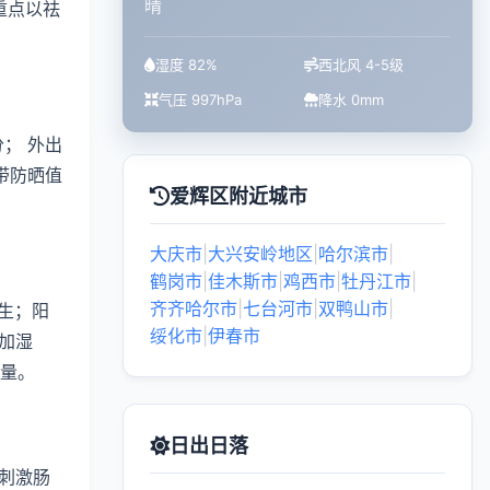
晴
重点以祛
湿度 82%
西北风 4-5级
气压 997hPa
降水 0mm
； 外出
带防晒值
爱辉区附近城市
大庆市
|
大兴安岭地区
|
哈尔滨市
|
鹤岗市
|
佳木斯市
|
鸡西市
|
牡丹江市
|
齐齐哈尔市
|
七台河市
|
双鸭山市
|
生；阳
绥化市
|
伊春市
加湿
质量。
日出日落
刺激肠