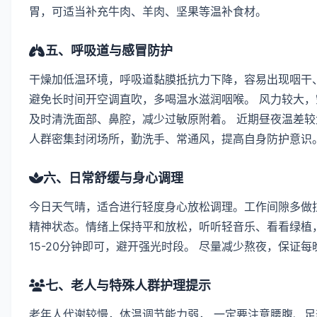
胃，可适当补充牛肉、羊肉、坚果等温补食材。
五、呼吸道与感冒防护
干燥加低温环境，呼吸道黏膜抵抗力下降，容易出现咽干
避免长时间开空调直吹，多喝温水滋润咽喉。 风力较大，
及时清洗面部、鼻腔，减少过敏原附着。 近期昼夜温差较
人群密集封闭场所，勤洗手、常通风，提高自身防护意识
六、日常舒缓与身心调理
今日天气晴，适合进行轻度身心放松调理。工作间隙多做拉
精神状态。情绪上保持平和放松，听听轻音乐、看看绿植
15-20分钟即可，避开强光时段。 尽量减少熬夜，保证
七、老人与特殊人群护理提示
老年人代谢较慢，体温调节能力弱， 一定要注意腰腹、足