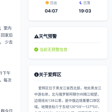
日出
日落
04:07
19:03
；室内
 回家后
天气预警
， 少去
当前无预警信息
升下午
关于爱辉区
，每次
爱辉区位于黑龙江省西北部，地处黑龙江
中游右岸，北与俄罗斯阿穆尔州隔江相望，
边境线长138公里，是中俄边境重要口岸区
域。地理坐标介于东经126°09′—127°50′、
人群今日