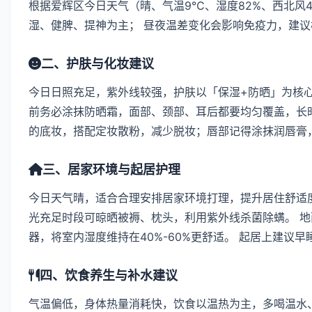
根据爱辉区今日天气（晴、气温9℃、湿度82%、西北风
湿、健脾、提神为主； 昼夜温差变化会影响免疫力，建
二、护肤与化妆建议
今日日照充足，紫外线较强，护肤以「保湿+防晒」为核
前务必涂抹防晒霜，面部、颈部、耳后都要均匀覆盖，长时
的底妆，搭配定妆散粉，减少脱妆；唇部记得涂抹润唇膏
三、居家环境与起居护理
今日天气晴，适合合理安排居家环境打理，提升居住舒适度
光充足时段可晾晒被褥、枕头，利用紫外线杀菌除螨。 
器，将室内湿度维持在40%-60%更舒适。 起居上建议
四、饮食养生与补水建议
气温偏低，身体热量消耗快，饮食以温热为主，多喝温水