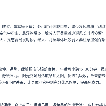
、咳嗽、鼻塞等不适； 外出时可佩戴口罩，减少冷风与粉尘刺激
空气中粉尘、悬浮物增多，敏感人群尽量减少迎风长时间停留；
大，是感冒易发时段，老人、儿童与体质较弱人群注意加强保暖
。
伸、远眺，缓解颈椎与眼部疲劳； 午后可小憩15-30分钟，提
，舒缓压力。 阳光充足时适度晒晒太阳，促进钙吸收，改善情绪
每晚7-8小时睡眠，让身体器官得到充分休息修复，提高免疫力。
部保暖，穿上袜子与保暖马甲，避免晨起外出受凉； 皮肤敏感