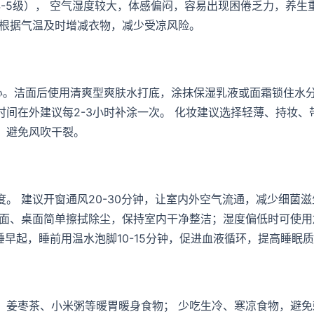
4-5级）， 空气湿度较大，体感偏闷，容易出现困倦乏力，养生
议根据气温及时增减衣物，减少受凉风险。
心。洁面后使用清爽型爽肤水打底，涂抹保湿乳液或面霜锁住水分
间在外建议每2-3小时补涂一次。 化妆建议选择轻薄、持妆、
，避免风吹干裂。
。 建议开窗通风20-30分钟，让室内外空气流通，减少细菌滋
地面、桌面简单擦拭除尘，保持室内干净整洁；湿度偏低时可使用
早睡早起，睡前用温水泡脚10-15分钟，促进血液循环，提高睡眠
、姜枣茶、小米粥等暖胃暖身食物； 少吃生冷、寒凉食物，避免