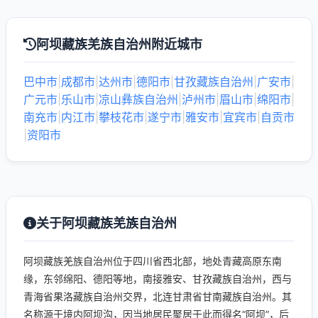
阿坝藏族羌族自治州附近城市
巴中市
|
成都市
|
达州市
|
德阳市
|
甘孜藏族自治州
|
广安市
|
广元市
|
乐山市
|
凉山彝族自治州
|
泸州市
|
眉山市
|
绵阳市
|
南充市
|
内江市
|
攀枝花市
|
遂宁市
|
雅安市
|
宜宾市
|
自贡市
|
资阳市
关于阿坝藏族羌族自治州
阿坝藏族羌族自治州位于四川省西北部，地处青藏高原东南
缘，东邻绵阳、德阳等地，南接雅安、甘孜藏族自治州，西与
青海省果洛藏族自治州交界，北连甘肃省甘南藏族自治州。其
名称源于境内阿坝沟，因当地居民聚居于此而得名“阿坝”，后