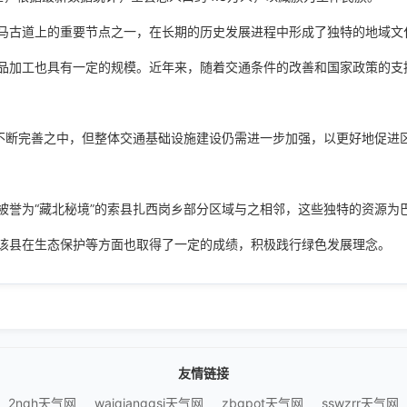
马古道上的重要节点之一，在长期的历史发展进程中形成了独特的地域文
品加工也具有一定的规模。近年来，随着交通条件的改善和国家政策的支
在不断完善之中，但整体交通基础设施建设仍需进一步加强，以更好地促进
被誉为“藏北秘境”的索县扎西岗乡部分区域与之相邻，这些独特的资源为
该县在生态保护等方面也取得了一定的成绩，积极践行绿色发展理念。
友情链接
2nqh天气网
waiqianggsi天气网
zbgpot天气网
sswzrr天气网