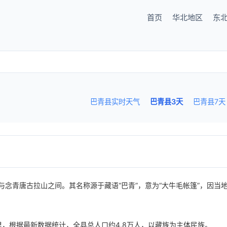
首页
华北地区
东
巴青县实时天气
巴青县3天
巴青县7天
念青唐古拉山之间。其名称源于藏语“巴青”，意为“大牛毛帐篷”，因当
里，根据最新数据统计，全县总人口约4.8万人，以藏族为主体民族。