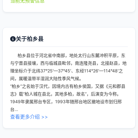
当前无预警信息
关于柏乡县
柏乡县位于河北省中南部，地处太行山东麓冲积平原，东
与宁晋县接壤，西与临城县毗邻，南连隆尧县，北接赵县，地
理坐标介于北纬37°25′—37°45′、东经114°26′—114°48′之
间，属暖温带半湿润大陆性季风气候。
“柏乡”之名始于汉代，因境内古有柏乡侯国，又据《元和郡县
志》载“柏人城在县北，其地多柏，故名”，后演变为今称。
1949年隶属邢台专区，1993年随邢台地区撤地设市划归邢
台...
查看更多介绍 >>