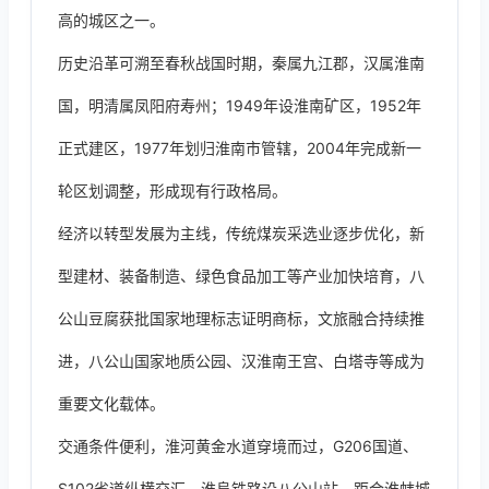
高的城区之一。
历史沿革可溯至春秋战国时期，秦属九江郡，汉属淮南
国，明清属凤阳府寿州；1949年设淮南矿区，1952年
正式建区，1977年划归淮南市管辖，2004年完成新一
轮区划调整，形成现有行政格局。
经济以转型发展为主线，传统煤炭采选业逐步优化，新
型建材、装备制造、绿色食品加工等产业加快培育，八
公山豆腐获批国家地理标志证明商标，文旅融合持续推
进，八公山国家地质公园、汉淮南王宫、白塔寺等成为
重要文化载体。
交通条件便利，淮河黄金水道穿境而过，G206国道、
S102省道纵横交汇，淮阜铁路设八公山站，距合淮蚌城