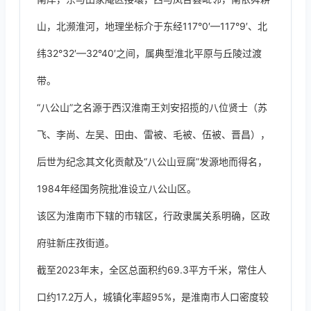
山，北濒淮河，地理坐标介于东经117°0′—117°9′、北
纬32°32′—32°40′之间，属典型淮北平原与丘陵过渡
带。
“八公山”之名源于西汉淮南王刘安招揽的八位贤士（苏
飞、李尚、左吴、田由、雷被、毛被、伍被、晋昌），
后世为纪念其文化贡献及“八公山豆腐”发源地而得名，
1984年经国务院批准设立八公山区。
该区为淮南市下辖的市辖区，行政隶属关系明确，区政
府驻新庄孜街道。
截至2023年末，全区总面积约69.3平方千米，常住人
口约17.2万人，城镇化率超95%，是淮南市人口密度较