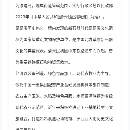
为原建制，现属街道管辖范围，实际行政区划以民政部
2023年《中华人民共和国行政区划简册》为准）。
昂昂溪历史悠久，境内发现的新石器时代昂昂溪文化遗
址为国家级重点文物保护单位，是中国北方草原新石器
文化的典型代表。清末民初因中东铁路通车而兴起，曾
为重要铁路枢纽和物资集散地。
经济以装备制造、绿色食品加工、现代农牧业为主导，
依托中国一重集团配套产业基础发展机械零部件制造；
农业主产玉米、水稻及特色果蔬，水师营满族镇为省级
现代农业示范区。近年来积极推进老工业基地转型与文
旅融合，打造昂昂溪遗址博物馆、罗西亚大街历史文化
街区等载体。