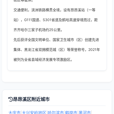
交通便利，滨洲铁路横贯全境，设有昂昂溪站（一等
站），G111国道、S301省道及鹤哈高速穿境而过，距
齐齐哈尔三家子机场约25公里。
先后获评全国文明单位、国家卫生城市（区）创建先进
集体、黑龙江省双拥模范城（区）等荣誉称号，2021年
被列为全省县域经济发展专项激励区。
昂昂溪区附近城市
大庆市
|
大兴安岭地区
|
哈尔滨市
|
鹤岗市
|
黑河市
|