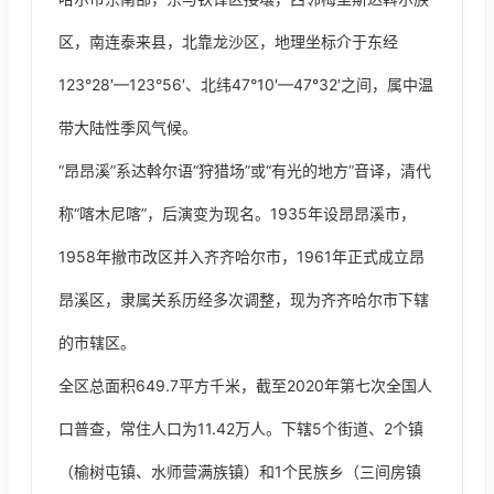
区，南连泰来县，北靠龙沙区，地理坐标介于东经
123°28′—123°56′、北纬47°10′—47°32′之间，属中温
带大陆性季风气候。
“昂昂溪”系达斡尔语“狩猎场”或“有光的地方”音译，清代
称“喀木尼喀”，后演变为现名。1935年设昂昂溪市，
1958年撤市改区并入齐齐哈尔市，1961年正式成立昂
昂溪区，隶属关系历经多次调整，现为齐齐哈尔市下辖
的市辖区。
全区总面积649.7平方千米，截至2020年第七次全国人
口普查，常住人口为11.42万人。下辖5个街道、2个镇
（榆树屯镇、水师营满族镇）和1个民族乡（三间房镇