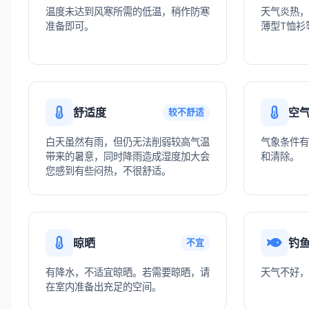
温度未达到风寒所需的低温，稍作防寒
天气炎热，
准备即可。
薄型T恤衫
舒适度
空
较不舒适
白天虽然有雨，但仍无法削弱较高气温
气象条件有
带来的暑意，同时降雨造成湿度加大会
和清除。
您感到有些闷热，不很舒适。
晾晒
钓
不宜
有降水，不适宜晾晒。若需要晾晒，请
天气不好，
在室内准备出充足的空间。