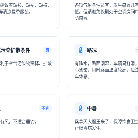
建议着短衫、短裙、短裤、
各项气象条件适宜，发生感冒几
等清凉夏季服装。
低。但请避免长期处于空调房间
防感冒。
气污染扩散条件
路况
良
利于空气污染物稀释、扩散
有降水，路面潮湿，车辆易打滑
心驾驶，同时路面温度较高，应
车休息。
鱼
中暑
不宜
有风，不适合垂钓。
桑拿天大魔王来了，保障饮食卫
止肠胃病发生。