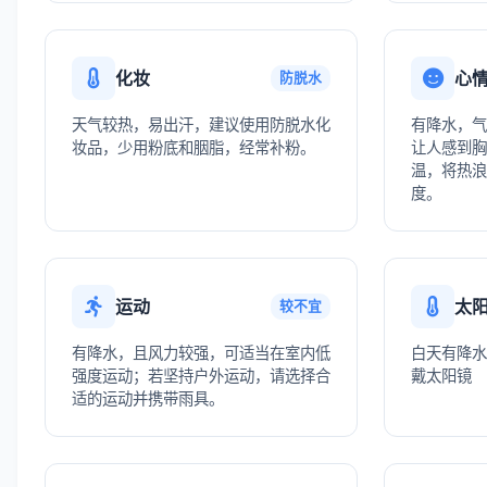
化妆
心
防脱水
天气较热，易出汗，建议使用防脱水化
有降水，气
妆品，少用粉底和胭脂，经常补粉。
让人感到胸
温，将热浪
度。
运动
太
较不宜
有降水，且风力较强，可适当在室内低
白天有降水
强度运动；若坚持户外运动，请选择合
戴太阳镜
适的运动并携带雨具。