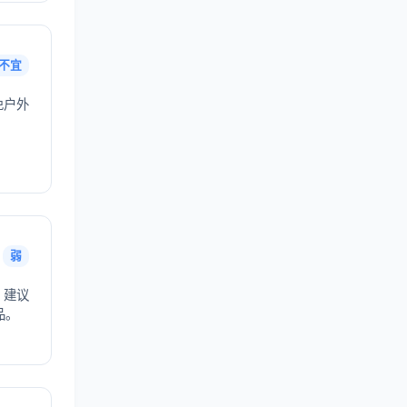
不宜
免户外
弱
，建议
品。