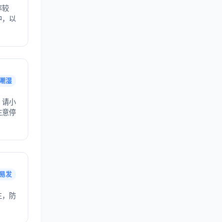
率较
中，以
潮湿
，请小
注意停
易发
生，防