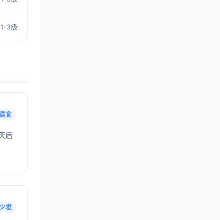
1-3级
适宜
天后
少发