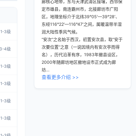
廊核心地带，东与天津武清区接壤，西邻保
定市雄县，南连霸州市，北接廊坊市广阳
区，地理坐标介于北纬39°05′—39°28′、
东经116°22′—116°47′之间，属暖温带半湿
1-3级
润大陆性季风气候。
“安次”之名始于西汉，初置安次县，取“安于
次要位置”之意（一说因境内有安次亭而得
3-4级
名），历代沿革有序，1983年撤县设区，
2000年随廊坊地区撤地设市正式成为廊
1-3级
坊...
查看更多介绍 >>
1-3级
1-3级
1-3级
1-3级