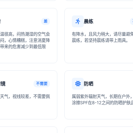
情
晨练
差
温很高，闷热潮湿的空气会
有降水，且风力稍大，请尽量避
闷，心情糟糕，注意消夏降
晨练，若坚持晨练请带上雨具。
带来的危害减少到最低限
阳镜
防晒
不需要
天气，视线较差，不需要佩
属弱紫外辐射天气，长期在户外
涂擦SPF在8-12之间的防晒护肤