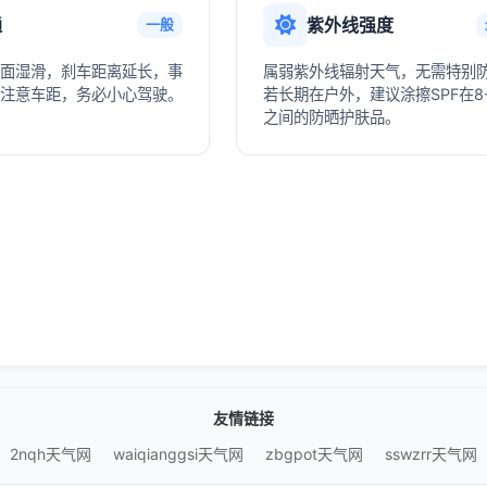
通
紫外线强度
一般
面湿滑，刹车距离延长，事
属弱紫外线辐射天气，无需特别
注意车距，务必小心驾驶。
若长期在户外，建议涂擦SPF在8-
之间的防晒护肤品。
友情链接
2nqh天气网
waiqianggsi天气网
zbgpot天气网
sswzrr天气网