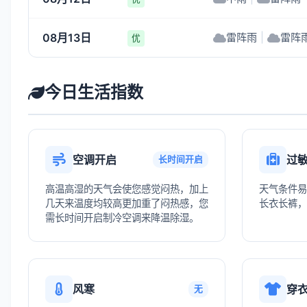
08月13日
雷阵雨
|
雷阵
优
今日生活指数
空调开启
过
长时间开启
高温高湿的天气会使您感觉闷热，加上
天气条件易
几天来温度均较高更加重了闷热感，您
长衣长裤，
需长时间开启制冷空调来降温除湿。
风寒
穿
无