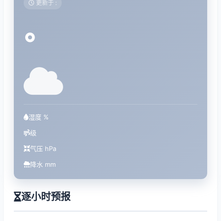
更新于 :
°
湿度 %
级
气压 hPa
降水 mm
逐小时预报