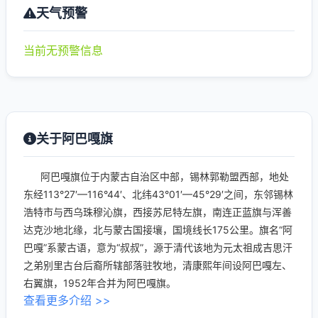
天气预警
当前无预警信息
关于阿巴嘎旗
阿巴嘎旗位于内蒙古自治区中部，锡林郭勒盟西部，地处
东经113°27′—116°44′、北纬43°01′—45°29′之间，东邻锡林
浩特市与西乌珠穆沁旗，西接苏尼特左旗，南连正蓝旗与浑善
达克沙地北缘，北与蒙古国接壤，国境线长175公里。旗名“阿
巴嘎”系蒙古语，意为“叔叔”，源于清代该地为元太祖成吉思汗
之弟别里古台后裔所辖部落驻牧地，清康熙年间设阿巴嘎左、
右翼旗，1952年合并为阿巴嘎旗。
查看更多介绍 >>