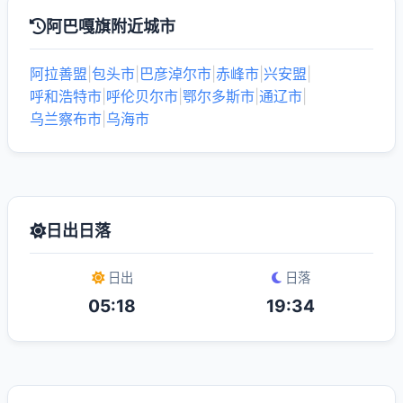
阿巴嘎旗附近城市
阿拉善盟
|
包头市
|
巴彦淖尔市
|
赤峰市
|
兴安盟
|
呼和浩特市
|
呼伦贝尔市
|
鄂尔多斯市
|
通辽市
|
乌兰察布市
|
乌海市
日出日落
日出
日落
05:18
19:34