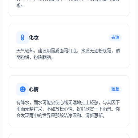
啦~
化妆
去油
天气较热，建议用露质面霜打底，水质无油粉底霜，透
明粉饼，粉质胭脂。
心情
较差
有降水，雨水可能会使心绪无端地挂上轻愁，与其因下
雨而无精打采，不如放松心情，好好欣赏一下雨景。你
会发现雨中的世界是那般洁净温和、清新葱郁。