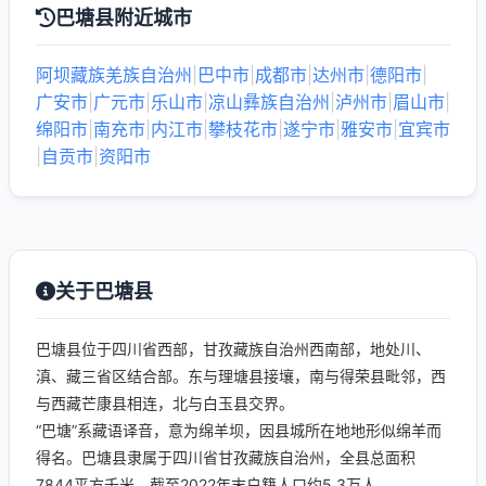
巴塘县附近城市
阿坝藏族羌族自治州
|
巴中市
|
成都市
|
达州市
|
德阳市
|
广安市
|
广元市
|
乐山市
|
凉山彝族自治州
|
泸州市
|
眉山市
|
绵阳市
|
南充市
|
内江市
|
攀枝花市
|
遂宁市
|
雅安市
|
宜宾市
|
自贡市
|
资阳市
关于巴塘县
巴塘县位于四川省西部，甘孜藏族自治州西南部，地处川、
滇、藏三省区结合部。东与理塘县接壤，南与得荣县毗邻，西
与西藏芒康县相连，北与白玉县交界。
“巴塘”系藏语译音，意为绵羊坝，因县城所在地地形似绵羊而
得名。巴塘县隶属于四川省甘孜藏族自治州，全县总面积
7844平方千米，截至2022年末户籍人口约5.3万人。