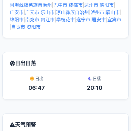
阿坝藏族羌族自治州
|
巴中市
|
成都市
|
达州市
|
德阳市
|
广安市
|
广元市
|
乐山市
|
凉山彝族自治州
|
泸州市
|
眉山市
|
绵阳市
|
南充市
|
内江市
|
攀枝花市
|
遂宁市
|
雅安市
|
宜宾市
|
自贡市
|
资阳市
日出日落
日出
日落
06:47
20:10
天气预警