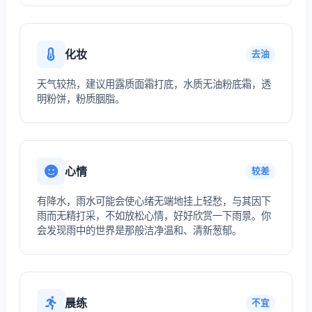
化妆
去油
天气较热，建议用露质面霜打底，水质无油粉底霜，透
明粉饼，粉质胭脂。
心情
较差
有降水，雨水可能会使心绪无端地挂上轻愁，与其因下
雨而无精打采，不如放松心情，好好欣赏一下雨景。你
会发现雨中的世界是那般洁净温和、清新葱郁。
晨练
不宜