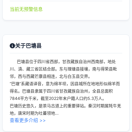
当前无预警信息
关于巴塘县
巴塘县位于四川省西部，甘孜藏族自治州西南部，地处
川、滇、藏三省区结合部。东与理塘县接壤，南与得荣县毗
邻，西与西藏芒康县相连，北与白玉县交界。
“巴塘”系藏语译音，意为绵羊坝，因县城所在地地形似绵羊而
得名。巴塘县隶属于四川省甘孜藏族自治州，全县总面积
7844平方千米，截至2022年末户籍人口约5.3万人。
巴塘历史悠久，是茶马古道上的重要驿站。秦汉时期属牦牛羌
地，唐宋时期为吐蕃领地...
查看更多介绍 >>