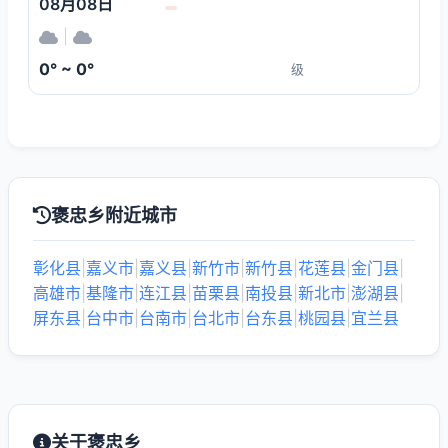
08月08日
|
0° ~ 0°
级
褒忠乡附近城市
彰化县
|
嘉义市
|
嘉义县
|
新竹市
|
新竹县
|
花莲县
|
金门县
|
高雄市
|
基隆市
|
连江县
|
苗栗县
|
南投县
|
新北市
|
澎湖县
|
屏东县
|
台中市
|
台南市
|
台北市
|
台东县
|
桃园县
|
宜兰县
关于褒忠乡