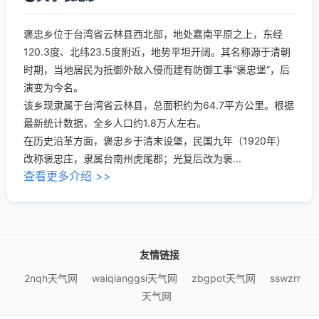
褒忠乡位于台湾省云林县西北部，地处嘉南平原之上，东经
120.3度、北纬23.5度附近，地势平坦开阔。其名称源于清朝
时期，当地居民为抵御外敌入侵而建有防御工事“褒忠堡”，后
演变为今名。
该乡现隶属于台湾省云林县，总面积约为64.7平方公里。根据
最新统计数据，全乡人口约1.8万人左右。
在历史沿革方面，褒忠乡于清末设堡，民国九年（1920年）
改称褒忠庄，隶属台南州虎尾郡；光复后改为褒...
查看更多介绍 >>
友情链接
2nqh天气网
waiqianggsi天气网
zbgpot天气网
sswzrr
天气网