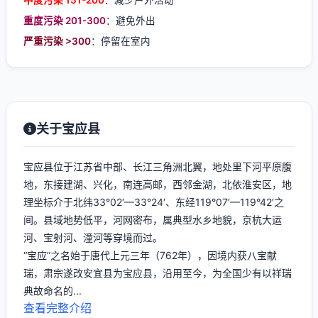
中度污染 151-200
：减少户外活动
重度污染 201-300
：避免外出
严重污染 >300
：停留在室内
关于宝应县
宝应县位于江苏省中部、长江三角洲北翼，地处里下河平原腹
地，东接建湖、兴化，南连高邮，西邻金湖，北依淮安区，地
理坐标介于北纬33°02′—33°24′、东经119°07′—119°42′之
间。县域地势低平，河网密布，属典型水乡地貌，京杭大运
河、宝射河、潼河等穿境而过。
“宝应”之名始于唐代上元三年（762年），因境内获八宝献
瑞，肃宗遂改安宜县为宝应县，沿用至今，为全国少有以祥瑞
典故命名的...
查看完整介绍