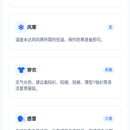
风寒
无
温度未达到风寒所需的低温，稍作防寒准备即可。
穿衣
炎热
天气炎热，建议着短衫、短裙、短裤、薄型T恤衫等清
凉夏季服装。
感冒
少发