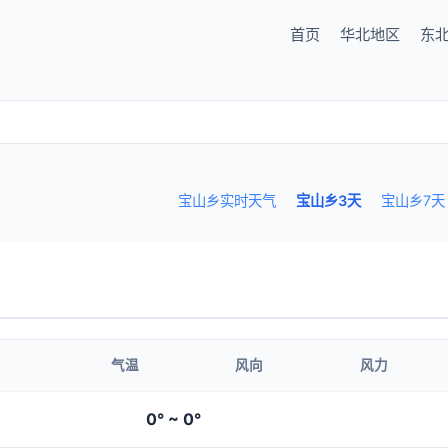
首页
华北地区
东
宝山乡实时天气
宝山乡3天
宝山乡7天
气温
风向
风力
0° ~ 0°