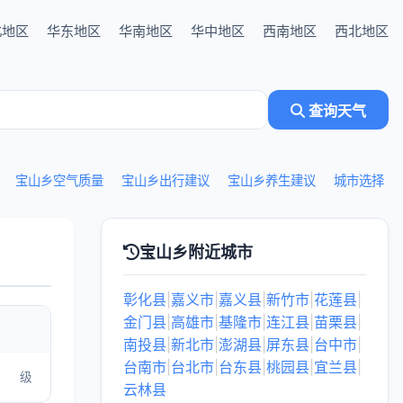
北地区
华东地区
华南地区
华中地区
西南地区
西北地区
查询天气
宝山乡空气质量
宝山乡出行建议
宝山乡养生建议
城市选择
宝山乡附近城市
彰化县
|
嘉义市
|
嘉义县
|
新竹市
|
花莲县
|
金门县
|
高雄市
|
基隆市
|
连江县
|
苗栗县
|
南投县
|
新北市
|
澎湖县
|
屏东县
|
台中市
|
台南市
|
台北市
|
台东县
|
桃园县
|
宜兰县
|
级
云林县