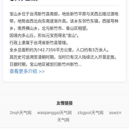
宝山乡位于台湾新竹县南部，地处新竹平原与关西丘陵过渡地
带，地势由西北向东南逐渐升高。该乡东邻竹东镇，西接芎林
乡，南界横山乡，北与新竹市、香山区相望。
因境内多山丘，形似元宝而得名“宝山”。
行政上隶属于台湾省新竹县管辖。
全乡总面积约为142.7356平方公里，人口约有3万余人。
其历史可追溯至清朝时期，当时已有汉人陆续迁入开垦定居。
日据时期，宝山地区被划归新竹州新竹...
查看更多介绍 >>
友情链接
2nqh天气网
waiqianggsi天气网
zbgpot天气网
sswzrr
天气网