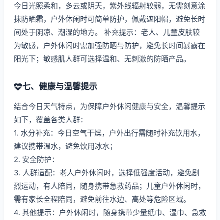
今日光照柔和，多云或阴天，紫外线辐射较弱，无需刻意涂
抹防晒霜，户外休闲时可简单防护，佩戴遮阳帽，避免长时
间处于阴凉、潮湿的地方。 补充提示：老人、儿童皮肤较
为敏感，户外休闲时需加强防晒与防护，避免长时间暴露在
阳光下；敏感肌人群可选择温和、无刺激的防晒产品。
七、健康与温馨提示
结合今日天气特点，为保障户外休闲健康与安全，温馨提示
如下，覆盖各类人群：
1. 水分补充：今日空气干燥，户外出行需随时补充饮用水，
建议携带温水，避免饮用冰水；
2. 安全防护：
3. 人群适配：老人户外休闲时，选择低强度活动，避免剧
烈运动，有人陪同，随身携带急救药品；儿童户外休闲时，
需有家长全程陪同，避免前往水边、高处等危险区域。
4. 其他提示：户外休闲时，随身携带少量纸巾、湿巾、急救