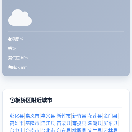
湿度 %
级
气压 hPa
降水 mm
板桥区附近城市
彰化县
|
嘉义市
|
嘉义县
|
新竹市
|
新竹县
|
花莲县
|
金门县
|
高雄市
|
基隆市
|
连江县
|
苗栗县
|
南投县
|
澎湖县
|
屏东县
|
台中市
|
台南市
|
台北市
|
台东县
|
桃园县
|
宜兰县
|
云林县