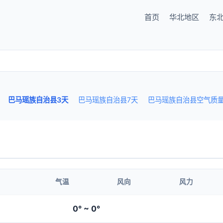
首页
华北地区
东
巴马瑶族自治县3天
巴马瑶族自治县7天
巴马瑶族自治县空气质
气温
风向
风力
0° ~ 0°