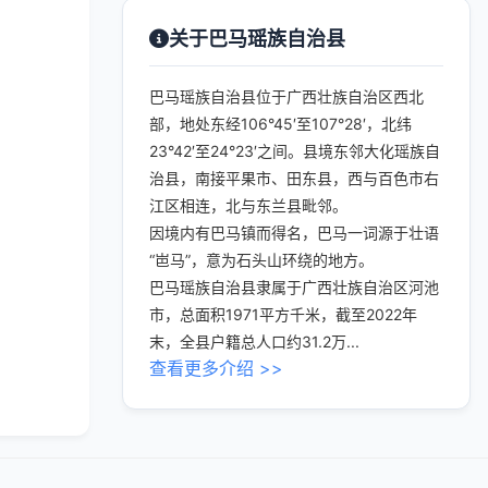
关于巴马瑶族自治县
巴马瑶族自治县位于广西壮族自治区西北
部，地处东经106°45′至107°28′，北纬
23°42′至24°23′之间。县境东邻大化瑶族自
治县，南接平果市、田东县，西与百色市右
江区相连，北与东兰县毗邻。
因境内有巴马镇而得名，巴马一词源于壮语
“岜马”，意为石头山环绕的地方。
巴马瑶族自治县隶属于广西壮族自治区河池
市，总面积1971平方千米，截至2022年
末，全县户籍总人口约31.2万...
查看更多介绍 >>