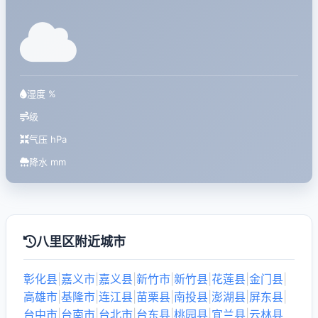
湿度 %
级
气压 hPa
降水 mm
八里区附近城市
彰化县
|
嘉义市
|
嘉义县
|
新竹市
|
新竹县
|
花莲县
|
金门县
|
高雄市
|
基隆市
|
连江县
|
苗栗县
|
南投县
|
澎湖县
|
屏东县
|
台中市
|
台南市
|
台北市
|
台东县
|
桃园县
|
宜兰县
|
云林县