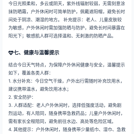
今日光照柔和，多云或阴天，紫外线辐射较弱，无需刻意涂
抹防晒霜，户外休闲时可简单防护，佩戴遮阳帽，避免长时
间处于阴凉、潮湿的地方。 补充提示：老人、儿童皮肤较
为敏感，户外休闲时需加强防晒与防护，避免长时间暴露在
阳光下；敏感肌人群可选择温和、无刺激的防晒产品。
七、健康与温馨提示
结合今日天气特点，为保障户外休闲健康与安全，温馨提示
如下，覆盖各类人群：
1. 水分补充：今日空气干燥，户外出行需随时补充饮用水，
建议携带温水，避免饮用冰水；
2. 安全防护：
3. 人群适配：老人户外休闲时，选择低强度活动，避免剧
烈运动，有人陪同，随身携带急救药品；儿童户外休闲时，
需有家长全程陪同，避免前往水边、高处等危险区域。
4. 其他提示：户外休闲时，随身携带少量纸巾、湿巾、急救