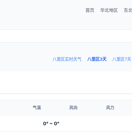
首页
华北地区
东
八里区实时天气
八里区3天
八里区7天
气温
风向
风力
0° ~ 0°