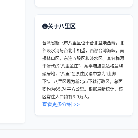
关于八里区
台湾省新北市八里区位于台北盆地西端，北
邻淡水河与台北市相望，西濒台湾海峡，南
接林口区，东连五股区和淡水区。其名称源
于清代的“八里坌庄”，系平埔族凯达格兰族
聚居地，“八里”在原住民语中意为“山脚
下”。 八里区现为新北市下辖行政区，总面
积约为65.74平方公里。根据最新统计，该
区常住人口约有3.9万人。...
查看更多介绍 >>