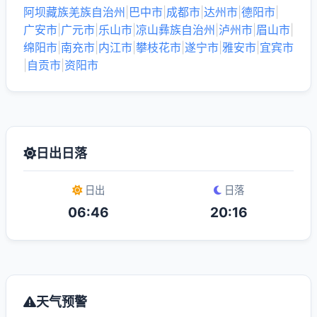
阿坝藏族羌族自治州
|
巴中市
|
成都市
|
达州市
|
德阳市
|
广安市
|
广元市
|
乐山市
|
凉山彝族自治州
|
泸州市
|
眉山市
|
绵阳市
|
南充市
|
内江市
|
攀枝花市
|
遂宁市
|
雅安市
|
宜宾市
|
自贡市
|
资阳市
日出日落
日出
日落
06:46
20:16
天气预警