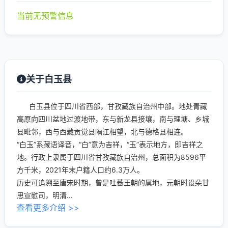
当前无预警信息
关于白玉县
白玉县位于四川省西部，甘孜藏族自治州中部。地处青藏
高原向四川盆地过渡地带，东与新龙县接壤，南与理塘、乡城
县毗邻，西与西藏贡觉县隔江相望，北与德格县相连。
“白玉”系藏语译音，“白”意为吉祥，“玉”表示地方，即吉祥之
地。行政上隶属于四川省甘孜藏族自治州，总面积为8596平
方千米，2021年末户籍人口约6.3万人。
历史可追溯至唐宋时期，曾是吐蕃王朝的属地，元朝时设朵甘
思宣慰司，明清...
查看更多介绍 >>