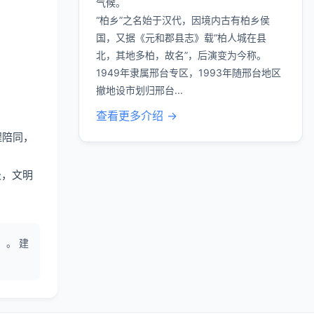
气候。
“柏乡”之名始于汉代，因境内古有柏乡侯
国，又据《元和郡县志》载“柏人城在县
北，其地多柏，故名”，后演变为今称。
1949年隶属邢台专区，1993年随邢台地区
撤地设市划归邢台...
查看更多介绍 →
程陪同，
圾，文明
 。 建