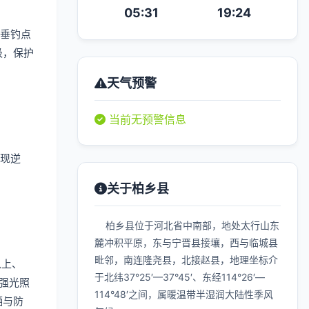
05:31
19:24
垂钓点
圾，保护
天气预警
当前无预警信息
现逆
关于柏乡县
柏乡县位于河北省中南部，地处太行山东
麓冲积平原，东与宁晋县接壤，西与临城县
毗邻，南连隆尧县，北接赵县，地理坐标介
以上、
于北纬37°25′—37°45′、东经114°26′—
强光照
114°48′之间，属暖温带半湿润大陆性季风
晒与防