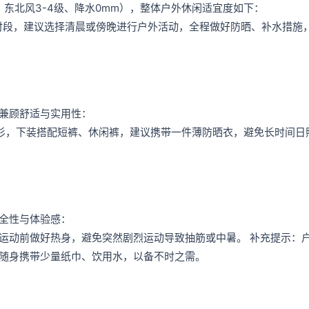
、东北风3-4级、降水0mm），整体户外休闲适宜度如下：
0高温时段，建议选择清晨或傍晚进行户外活动，全程做好防晒、补水措施
兼顾舒适与实用性：
衫，下装搭配短裤、休闲裤，建议携带一件薄防晒衣，避免长时间日
全性与体验感：
运动前做好热身，避免突然剧烈运动导致抽筋或中暑。 补充提示：
随身携带少量纸巾、饮用水，以备不时之需。