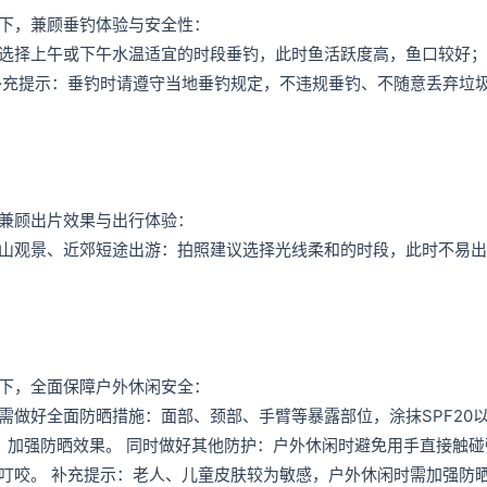
下，兼顾垂钓体验与安全性：
选择上午或下午水温适宜的时段垂钓，此时鱼活跃度高，鱼口较好；
补充提示：垂钓时请遵守当地垂钓规定，不违规垂钓、不随意丢弃垃
兼顾出片效果与出行体验：
山观景、近郊短途出游：拍照建议选择光线柔和的时段，此时不易出
下，全面保障户外休闲安全：
需做好全面防晒措施：面部、颈部、手臂等暴露部位，涂抹SPF20
，加强防晒效果。 同时做好其他防护：户外休闲时避免用手直接触碰
叮咬。 补充提示：老人、儿童皮肤较为敏感，户外休闲时需加强防