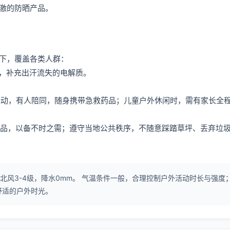
激的防晒产品。
下，覆盖各类人群：
料，补充出汗流失的电解质。
烈运动，有人陪同，随身携带急救药品；儿童户外休闲时，需有家长全
救药品，以备不时之需；遵守当地公共秩序，不随意踩踏草坪、丢弃垃
北风3-4级，降水0mm。 气温条件一般，合理控制户外活动时长与强度；
舒适的户外时光。