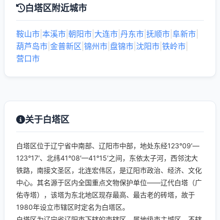
白塔区附近城市
鞍山市
|
本溪市
|
朝阳市
|
大连市
|
丹东市
|
抚顺市
|
阜新市
|
葫芦岛市
|
金普新区
|
锦州市
|
盘锦市
|
沈阳市
|
铁岭市
|
营口市
关于白塔区
白塔区位于辽宁省中南部、辽阳市中部，地处东经123°09′—
123°17′、北纬41°08′—41°15′之间，东依太子河，西邻沈大
铁路，南接文圣区，北连宏伟区，是辽阳市政治、经济、文化
中心。其名源于区内全国重点文物保护单位——辽代白塔（广
佑寺塔），该塔为东北地区现存最高、最古老的砖塔，故于
1980年设立市辖区时定名为白塔区。
白塔区为辽宁省辽阳市下辖的市辖区，属地级市主城区，不辖