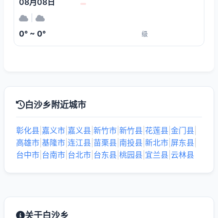
08月08日
|
0° ~ 0°
级
白沙乡附近城市
彰化县
|
嘉义市
|
嘉义县
|
新竹市
|
新竹县
|
花莲县
|
金门县
|
高雄市
|
基隆市
|
连江县
|
苗栗县
|
南投县
|
新北市
|
屏东县
|
台中市
|
台南市
|
台北市
|
台东县
|
桃园县
|
宜兰县
|
云林县
关于白沙乡