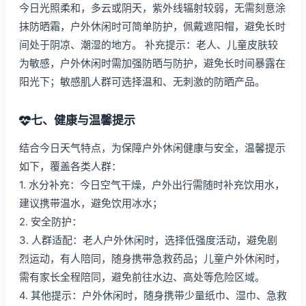
今日光照柔和，多云或阴天，紫外线辐射较弱，无需刻意涂
抹防晒霜，户外休闲时可简单防护，佩戴遮阳帽，避免长时
间处于阴凉、潮湿的地方。 补充提示：老人、儿童皮肤较
为敏感，户外休闲时需加强防晒与防护，避免长时间暴露在
阳光下；敏感肌人群可选择温和、无刺激的防晒产品。
七、健康与温馨提示
结合今日天气特点，为保障户外休闲健康与安全，温馨提示
如下，覆盖各类人群：
1. 水分补充：今日空气干燥，户外出行需随时补充饮用水，
建议携带温水，避免饮用冰水；
2. 安全防护：
3. 人群适配：老人户外休闲时，选择低强度活动，避免剧
烈运动，有人陪同，随身携带急救药品；儿童户外休闲时，
需有家长全程陪同，避免前往水边、高处等危险区域。
4. 其他提示：户外休闲时，随身携带少量纸巾、湿巾、急救