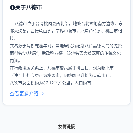
关于八德市
八德市位于台湾桃园县西北部，地处台北盆地南方边缘，东
邻大溪镇，西接龟山乡，南界中坜市，北与芦竹乡、桃园市相
接。
其名源于清朝乾隆年间，当地居民为纪念八位品德高尚的先贤
而得名“八块厝”，后改称八德。该地名蕴含着深厚的传统文化
内涵。
在行政隶属关系上，八德市曾隶属于桃园县，现为新北市
（注：此处应更正为桃园市，因桃园已升格为直辖市）。
八德市总面积约为33.12平方公里，人口约有...
查看更多介绍 →
友情链接