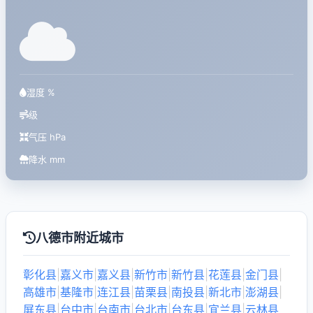
湿度 %
级
气压 hPa
降水 mm
八德市附近城市
彰化县
|
嘉义市
|
嘉义县
|
新竹市
|
新竹县
|
花莲县
|
金门县
|
高雄市
|
基隆市
|
连江县
|
苗栗县
|
南投县
|
新北市
|
澎湖县
|
屏东县
|
台中市
|
台南市
|
台北市
|
台东县
|
宜兰县
|
云林县