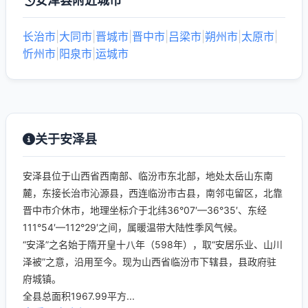
安泽县附近城市
长治市
|
大同市
|
晋城市
|
晋中市
|
吕梁市
|
朔州市
|
太原市
|
忻州市
|
阳泉市
|
运城市
关于安泽县
安泽县位于山西省西南部、临汾市东北部，地处太岳山东南
麓，东接长治市沁源县，西连临汾市古县，南邻屯留区，北靠
晋中市介休市，地理坐标介于北纬36°07′—36°35′、东经
111°54′—112°29′之间，属暖温带大陆性季风气候。
“安泽”之名始于隋开皇十八年（598年），取“安居乐业、山川
泽被”之意，沿用至今。现为山西省临汾市下辖县，县政府驻
府城镇。
全县总面积1967.99平方...