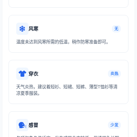
风寒
无
温度未达到风寒所需的低温，稍作防寒准备即可。
穿衣
炎热
天气炎热，建议着短衫、短裙、短裤、薄型T恤衫等清
凉夏季服装。
感冒
少发