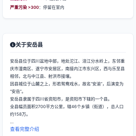
严重污染 >300
：停留在室内
关于安岳县
安岳县位于四川盆地中部，地处沱江、涪江分水岭上，东邻重
庆市潼南区、遂宁市安居区，南接内江市东兴区，西与乐至县
相邻，北与中江县、射洪市接壤。
因县城位于山麓之上，形若鸳鸯戏水，故名“安渝”，后演变为
“安岳”。
安岳县隶属于四川省资阳市，是资阳市下辖的一个县。
全县幅员面积2700平方公里，辖46个乡镇（街道），总人口
约158万。
...
查看完整介绍