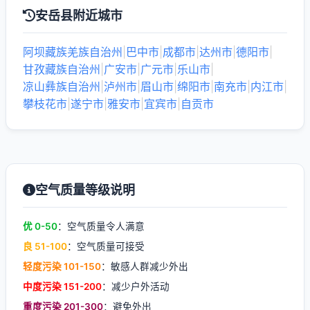
安岳县附近城市
阿坝藏族羌族自治州
|
巴中市
|
成都市
|
达州市
|
德阳市
|
甘孜藏族自治州
|
广安市
|
广元市
|
乐山市
|
凉山彝族自治州
|
泸州市
|
眉山市
|
绵阳市
|
南充市
|
内江市
|
攀枝花市
|
遂宁市
|
雅安市
|
宜宾市
|
自贡市
空气质量等级说明
优 0-50
：空气质量令人满意
良 51-100
：空气质量可接受
轻度污染 101-150
：敏感人群减少外出
中度污染 151-200
：减少户外活动
重度污染 201-300
：避免外出