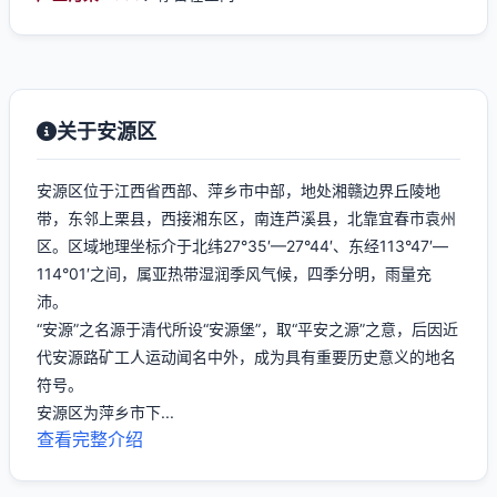
关于安源区
安源区位于江西省西部、萍乡市中部，地处湘赣边界丘陵地
带，东邻上栗县，西接湘东区，南连芦溪县，北靠宜春市袁州
区。区域地理坐标介于北纬27°35′—27°44′、东经113°47′—
114°01′之间，属亚热带湿润季风气候，四季分明，雨量充
沛。
“安源”之名源于清代所设“安源堡”，取“平安之源”之意，后因近
代安源路矿工人运动闻名中外，成为具有重要历史意义的地名
符号。
安源区为萍乡市下...
查看完整介绍