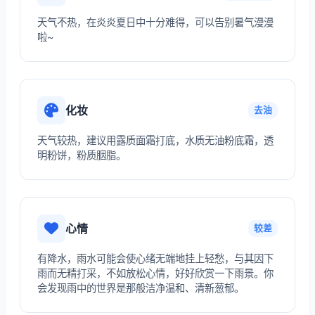
天气不热，在炎炎夏日中十分难得，可以告别暑气漫漫
啦~
化妆
去油
天气较热，建议用露质面霜打底，水质无油粉底霜，透
明粉饼，粉质胭脂。
心情
较差
有降水，雨水可能会使心绪无端地挂上轻愁，与其因下
雨而无精打采，不如放松心情，好好欣赏一下雨景。你
会发现雨中的世界是那般洁净温和、清新葱郁。