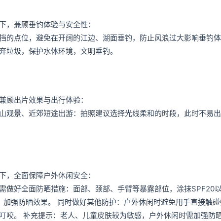
下，兼顾垂钓体验与安全性：
挡的点位，避免在开阔的江边、湖面垂钓，防止风浪过大影响垂钓体
弃垃圾，保护水体环境，文明垂钓。
兼顾出片效果与出行体验：
山观景、近郊短途出游：拍照建议选择光线柔和的时段，此时不易出
下，全面保障户外休闲安全：
需做好全面防晒措施：面部、颈部、手臂等暴露部位，涂抹SPF20
，加强防晒效果。 同时做好其他防护：户外休闲时避免用手直接触碰
叮咬。 补充提示：老人、儿童皮肤较为敏感，户外休闲时需加强防