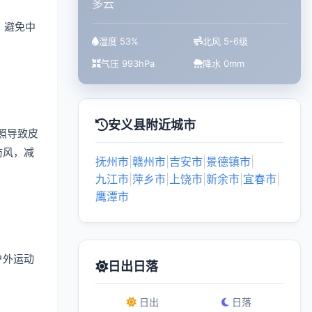
多云
，避免中
湿度 53%
北风 5-6级
气压 993hPa
降水 0mm
安义县附近城市
照导致皮
防风，减
抚州市
|
赣州市
|
吉安市
|
景德镇市
|
九江市
|
萍乡市
|
上饶市
|
新余市
|
宜春市
|
鹰潭市
户外运动
日出日落
日出
日落