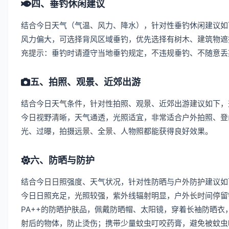
四、垂钓休闲建议
结合今日天气（气温、风力、降水），针对性垂钓休闲建议如
风力偏大，可选择背风区域垂钓，优先选择有树木、建筑物遮
充提示：垂钓时请遵守当地垂钓规定，不违规垂钓、不随意丢
五、拍照、观景、近郊出游
结合今日天气条件，针对性拍照、观景、近郊出游建议如下，
今日视野清晰，天气通透，光照适宜，非常适合户外拍照、登
光、过曝，拍摄远景、全景、人物照都能获得良好效果。
六、防晒与防护
结合今日日照强度、天气状况，针对性防晒与户外防护建议如
今日日照充足，光照较强，紫外线辐射明显，户外长时间停留
PA++的防晒护肤品，佩戴防晒帽、太阳镜，穿着长袖防晒衣
射后的物体，防止烫伤；携带少量蚊虫叮咬药膏，避免被蚊虫