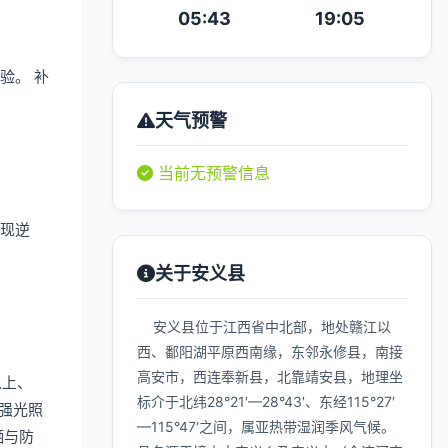
05:43
19:05
验。 补
天气预警
当前无预警信息
现逆
关于安义县
安义县位于江西省中北部，地处赣江以
西、鄱阳湖平原西南缘，东邻永修县，南接
高安市，西连奉新县，北靠靖安县，地理坐
以上、
标介于北纬28°21′—28°43′、东经115°27′
强光照
—115°47′之间，属亚热带湿润季风气候。
晒与防