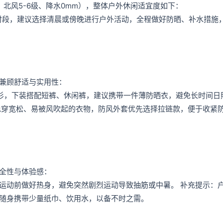
、北风5-6级、降水0mm），整体户外休闲适宜度如下：
0高温时段，建议选择清晨或傍晚进行户外活动，全程做好防晒、补水措施
兼顾舒适与实用性：
衫，下装搭配短裤、休闲裤，建议携带一件薄防晒衣，避免长时间日
免穿宽松、易被风吹起的衣物，防风外套优先选择拉链款，便于收紧
全性与体验感：
运动前做好热身，避免突然剧烈运动导致抽筋或中暑。 补充提示：
随身携带少量纸巾、饮用水，以备不时之需。