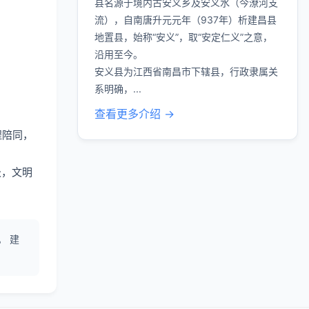
县名源于境内古安义乡及安义水（今潦河支
流），自南唐升元元年（937年）析建昌县
地置县，始称“安义”，取“安定仁义”之意，
沿用至今。
安义县为江西省南昌市下辖县，行政隶属关
系明确，...
查看更多介绍 →
程陪同，
圾，文明
。 建