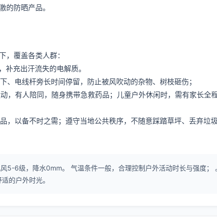
激的防晒产品。
下，覆盖各类人群：
料，补充出汗流失的电解质。
树下、电线杆旁长时间停留，防止被风吹动的杂物、树枝砸伤；
烈运动，有人陪同，随身携带急救药品；儿童户外休闲时，需有家长全
救药品，以备不时之需；遵守当地公共秩序，不随意踩踏草坪、丢弃垃
风5-6级，降水0mm。 气温条件一般，合理控制户外活动时长与强度； 
舒适的户外时光。