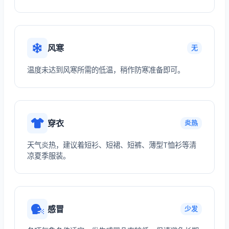
风寒
无
温度未达到风寒所需的低温，稍作防寒准备即可。
穿衣
炎热
天气炎热，建议着短衫、短裙、短裤、薄型T恤衫等清
凉夏季服装。
感冒
少发