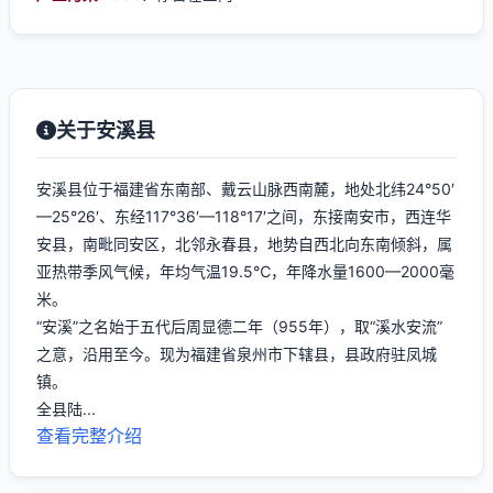
关于安溪县
安溪县位于福建省东南部、戴云山脉西南麓，地处北纬24°50′
—25°26′、东经117°36′—118°17′之间，东接南安市，西连华
安县，南毗同安区，北邻永春县，地势自西北向东南倾斜，属
亚热带季风气候，年均气温19.5℃，年降水量1600—2000毫
米。
“安溪”之名始于五代后周显德二年（955年），取“溪水安流”
之意，沿用至今。现为福建省泉州市下辖县，县政府驻凤城
镇。
全县陆...
查看完整介绍