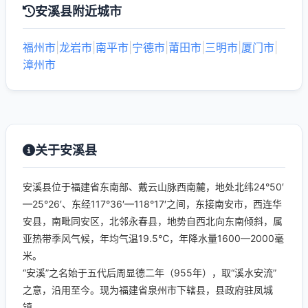
安溪县附近城市
福州市
|
龙岩市
|
南平市
|
宁德市
|
莆田市
|
三明市
|
厦门市
|
漳州市
关于安溪县
安溪县位于福建省东南部、戴云山脉西南麓，地处北纬24°50′
—25°26′、东经117°36′—118°17′之间，东接南安市，西连华
安县，南毗同安区，北邻永春县，地势自西北向东南倾斜，属
亚热带季风气候，年均气温19.5℃，年降水量1600—2000毫
米。
“安溪”之名始于五代后周显德二年（955年），取“溪水安流”
之意，沿用至今。现为福建省泉州市下辖县，县政府驻凤城
镇。