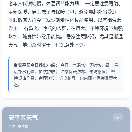
老年人代谢较慢，体温调节能力弱， 一定要注意腰腹、
足部保暖，穿上袜子与保暖马甲，避免晨起外出受凉；
皮肤敏感人群今日减少刺激性化妆品使用，以基础保湿
为主； 有鼻炎、哮喘的人群，在风大、干燥环境下加强
防护，随身携带常用药物。 居家注意防滑，尤其是潮湿
天气，地面及时擦干，避免意外摔倒。
安平区今日养生小结：
今日，气温℃，湿度%，级。 重
点补水润燥、护肤护喉； 注意保暖防寒、预防感冒； 坚
持规律作息、合理饮食、适度护理，由内而外保持健康状
态。
安平区天气
:
台湾 · 安平区