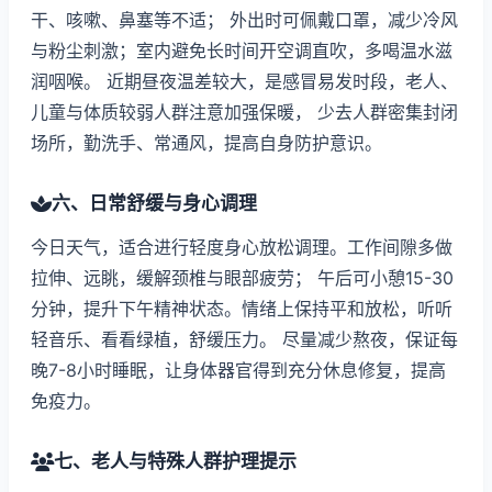
干、咳嗽、鼻塞等不适； 外出时可佩戴口罩，减少冷风
与粉尘刺激；室内避免长时间开空调直吹，多喝温水滋
润咽喉。 近期昼夜温差较大，是感冒易发时段，老人、
儿童与体质较弱人群注意加强保暖， 少去人群密集封闭
场所，勤洗手、常通风，提高自身防护意识。
六、日常舒缓与身心调理
今日天气，适合进行轻度身心放松调理。工作间隙多做
拉伸、远眺，缓解颈椎与眼部疲劳； 午后可小憩15-30
分钟，提升下午精神状态。情绪上保持平和放松，听听
轻音乐、看看绿植，舒缓压力。 尽量减少熬夜，保证每
晚7-8小时睡眠，让身体器官得到充分休息修复，提高
免疫力。
七、老人与特殊人群护理提示