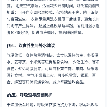
度。 雨天空气潮湿，适当减少开窗时间，避免室内潮气
加重；可开启空调除湿模式，保持地面干爽，防止滑倒
与霉菌滋生。 衣物尽量用洗衣机甩干后晾晒，避免长时
间阴干产生异味。 起居上建议早睡早起，睡前用温水泡
脚10-15分钟，促进血液循环，提高睡眠质量。
四、饮食养生与补水建议
气温偏低，身体热量消耗快，饮食以温热为主，多喝温
水、姜枣茶、小米粥等暖胃暖身食物； 少吃生冷、寒凉
食物，避免刺激肠胃，可适当补充牛肉、羊肉、坚果等
温补食材。 空气干燥易上火，可多吃雪梨、银耳、百
合、蜂蜜等润肺润燥食物，减少辛辣油炸食品。
五、呼吸道与感冒防护
干燥加低温环境，呼吸道黏膜抵抗力下降，容易出现咽