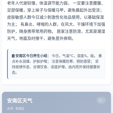
老年人代谢较慢，体温调节能力弱， 一定要注意腰腹、
足部保暖，穿上袜子与保暖马甲，避免晨起外出受凉；
皮肤敏感人群今日减少刺激性化妆品使用，以基础保湿
为主； 有鼻炎、哮喘的人群，在风大、干燥环境下加强
防护，随身携带常用药物。 居家注意防滑，尤其是潮湿
天气，地面及时擦干，避免意外摔倒。
安南区今日养生小结：
今日，气温℃，湿度%，级。 重
点补水润燥、护肤护喉； 注意保暖防寒、预防感冒； 坚
持规律作息、合理饮食、适度护理，由内而外保持健康状
态。
安南区天气
:
台湾 · 安南区