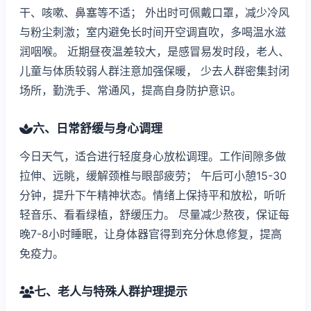
干、咳嗽、鼻塞等不适； 外出时可佩戴口罩，减少冷风
与粉尘刺激；室内避免长时间开空调直吹，多喝温水滋
润咽喉。 近期昼夜温差较大，是感冒易发时段，老人、
儿童与体质较弱人群注意加强保暖， 少去人群密集封闭
场所，勤洗手、常通风，提高自身防护意识。
六、日常舒缓与身心调理
今日天气，适合进行轻度身心放松调理。工作间隙多做
拉伸、远眺，缓解颈椎与眼部疲劳； 午后可小憩15-30
分钟，提升下午精神状态。情绪上保持平和放松，听听
轻音乐、看看绿植，舒缓压力。 尽量减少熬夜，保证每
晚7-8小时睡眠，让身体器官得到充分休息修复，提高
免疫力。
七、老人与特殊人群护理提示