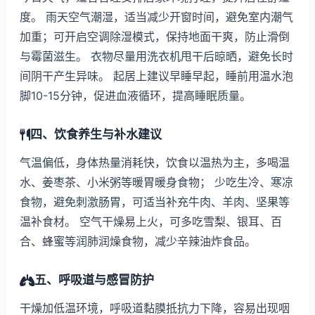
度。 雨天空气潮湿，适当减少开窗时间，避免室内潮气
加重；可开启空调除湿模式，保持地面干爽，防止滑倒
与霉菌滋生。 衣物尽量用洗衣机甩干后晾晒，避免长时
间阴干产生异味。 起居上建议早睡早起，睡前用温水泡
脚10-15分钟，促进血液循环，提高睡眠质量。
四、饮食养生与补水建议
气温偏低，身体热量消耗快，饮食以温热为主，多喝温
水、姜枣茶、小米粥等暖胃暖身食物； 少吃生冷、寒凉
食物，避免刺激肠胃，可适当补充牛肉、羊肉、坚果等
温补食材。 空气干燥易上火，可多吃雪梨、银耳、百
合、蜂蜜等润肺润燥食物，减少辛辣油炸食品。
五、呼吸道与感冒防护
干燥加低温环境，呼吸道黏膜抵抗力下降，容易出现咽