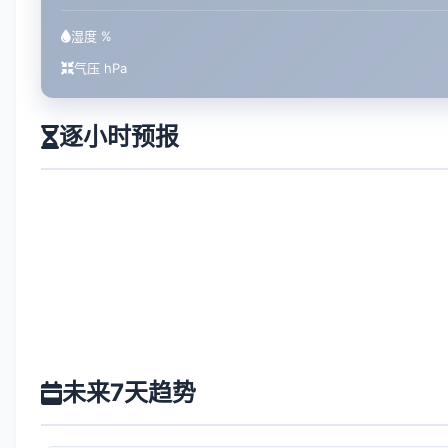
湿度 %
气压 hPa
逐小时预报
未来7天趋势