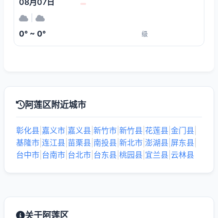
08月07日
|
0° ~ 0°
级
阿莲区附近城市
彰化县
|
嘉义市
|
嘉义县
|
新竹市
|
新竹县
|
花莲县
|
金门县
|
基隆市
|
连江县
|
苗栗县
|
南投县
|
新北市
|
澎湖县
|
屏东县
|
台中市
|
台南市
|
台北市
|
台东县
|
桃园县
|
宜兰县
|
云林县
关于阿莲区