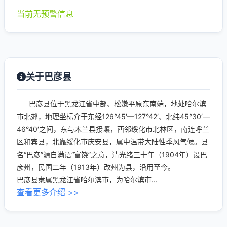
当前无预警信息
关于巴彦县
巴彦县位于黑龙江省中部、松嫩平原东南端，地处哈尔滨
市北郊，地理坐标介于东经126°45′—127°42′、北纬45°30′—
46°40′之间，东与木兰县接壤，西邻绥化市北林区，南连呼兰
区和宾县，北靠绥化市庆安县，属中温带大陆性季风气候。县
名“巴彦”源自满语“富饶”之意，清光绪三十年（1904年）设巴
彦州，民国二年（1913年）改州为县，沿用至今。
巴彦县隶属黑龙江省哈尔滨市，为哈尔滨市...
查看更多介绍 >>